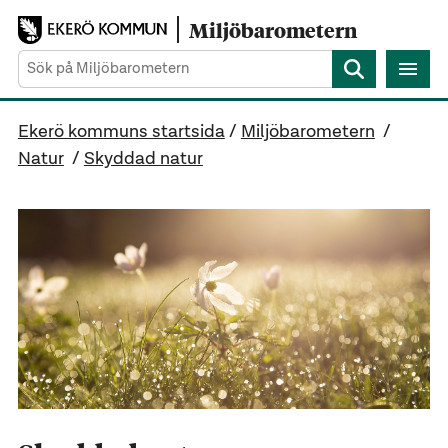
Gå direkt till sidans innehåll
Miljöbarometern
Sök
Ekerö kommuns startsida
/
Miljöbarometern
/
Natur
/
Skyddad natur