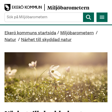
Gå direkt till sidans innehåll
Miljöbarometern
Sök
Ekerö kommuns startsida
/
Miljöbarometern
/
Natur
/
Närhet till skyddad natur