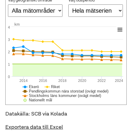
Välj geografiskt område
Välj tidsperiod
km
4
3
2
1
0
2014
2016
2018
2020
2022
2024
Ekerö
Riket
Pendlingskommun nära storstad (ovägt medel)
Stockholms läns kommuner (ovägt medel)
Nationellt mål
Datakälla: SCB via Kolada
Exportera data till Excel