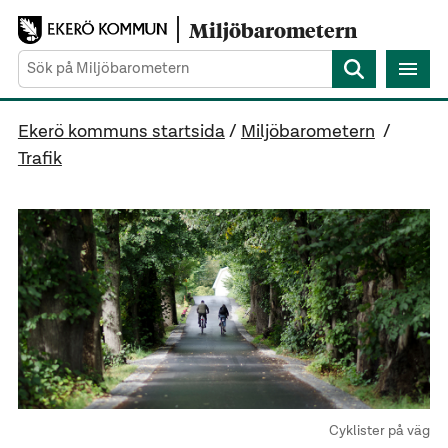
Gå direkt till sidans innehåll
Miljöbarometern
Sök
Ekerö kommuns startsida
/
Miljöbarometern
/
Trafik
Cyklister på väg