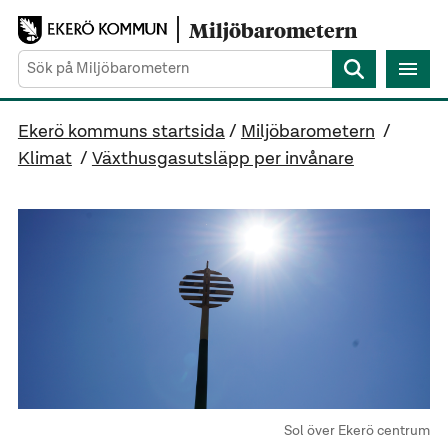
Gå direkt till sidans innehåll
Miljöbarometern
Sök
Ekerö kommuns startsida
/
Miljöbarometern
/
Klimat
/
Växthusgasutsläpp per invånare
Sol över Ekerö centrum