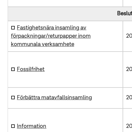
Beslu
Fastighetsnära insamling av
förpackningar/returpapper inom
20
kommunala verksamhete
Fossilfrihet
20
Förbättra matavfallsinsamling
20
Information
20