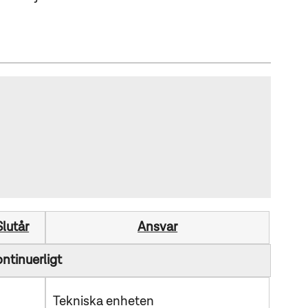
Slutår
Ansvar
tinuerligt
Tekniska enheten