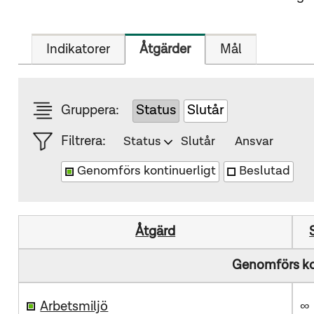
Indikatorer
Åtgärder
Mål
Gruppera:
Status
Slutår
Filtrera:
Status
Slutår
Ansvar
Genomförs kontinuerligt
Beslutad
Åtgärd
Genomförs kon
Arbetsmiljö
∞