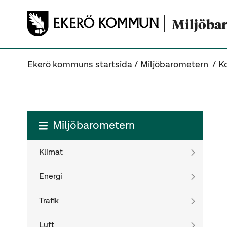
Gå direkt till sidans innehåll
Miljöba
Ekerö kommuns startsida
/
Miljöbarometern
/
Ko
Miljöbarometern
Klimat
Energi
Trafik
Luft