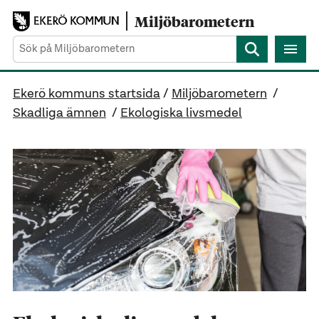
Gå direkt till sidans innehåll
Miljöbarometern
Sök
Ekerö kommuns startsida
/
Miljöbarometern
/
Skadliga ämnen
/
Ekologiska livsmedel